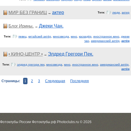
МИР БЕЗ ГРАНИЦ
актер
→
Теги:
люди
,
актер
Блог Ирины.
Джеки Чан.
→
Теги:
певец
,
китайский актёр
,
кинозвезда
,
кино
,
каскадёр
,
иностранное кино
,
джеки
чан
,
американский актёр
,
актёр
• КИНО-ЦЕНТР •
Элдред Грегори Пек.
→
Теги:
элдред грегори пек
,
кинозвезда
,
кино
,
иностранное кино
,
американский актёр
,
актёр
Страницы:
1
2
3
Следующая
Последняя
Фотоклубы России Фотоклубы.рф Photoclubs.ru © 2026