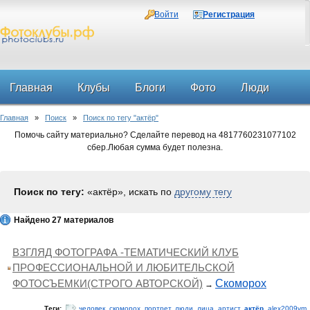
Войти
Регистрация
Главная
Клубы
Блоги
Фото
Люди
Главная
»
Поиск
»
Поиск по тегу "актёр"
Форум
Помочь сайту материально? Сделайте перевод на 4817760231077102
сбер.Любая сумма будет полезна.
Поиск по тегу:
«актёр», искать по
другому тегу
Найдено 27 материалов
ВЗГЛЯД ФОТОГРАФА -ТЕМАТИЧЕСКИЙ КЛУБ
ПРОФЕССИОНАЛЬНОЙ И ЛЮБИТЕЛЬСКОЙ
ФОТОСЪЕМКИ(СТРОГО АВТОРСКОЙ)
Скоморох
→
Теги:
человек
,
скоморох
,
портрет
,
люди
,
лица
,
артист
,
актёр
,
alex2009vm