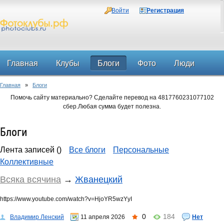
Войти
Регистрация
Главная
Клубы
Блоги
Фото
Люди
Главная
»
Блоги
Форум
Помочь сайту материально? Сделайте перевод на 4817760231077102
сбер.Любая сумма будет полезна.
Блоги
Лента записей ()
Все блоги
Персональные
Коллективные
Всяка всячина
→
Жванецкий
https://www.youtube.com/watch?v=HjoYR5wzYyI
0
184
Владимир Ленский
11 апреля 2026
Нет