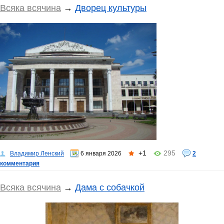
Всяка всячина
→
Дворец культуры
+1
295
Владимир Ленский
6 января 2026
2
комментария
Всяка всячина
→
Дама с собачкой