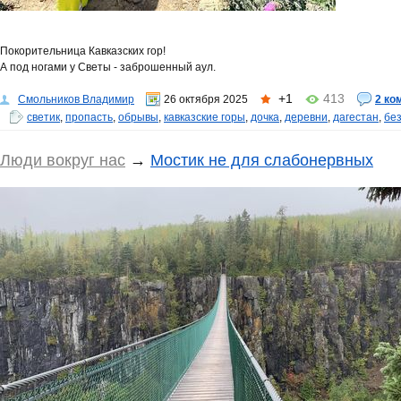
Покорительница Кавказских гор!
А под ногами у Светы - заброшенный аул.
+1
413
Смольников Владимир
26 октября 2025
2 ко
светик
,
пропасть
,
обрывы
,
кавказские горы
,
дочка
,
деревни
,
дагестан
,
бе
Люди вокруг нас
→
Мостик не для слабонервных