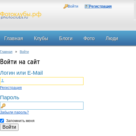
Войти
Регистрация
Главная
Клубы
Блоги
Фото
Люди
Главная
»
Войти
Форум
Войти на сайт
Логин или E-Mail
Регистрация
Пароль
Забыли пароль?
Запомнить меня