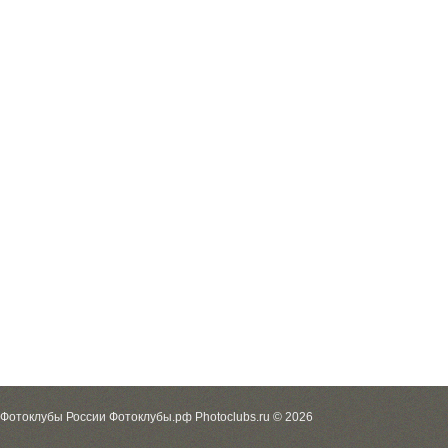
Фотоклубы России Фотоклубы.рф Photoclubs.ru © 2026