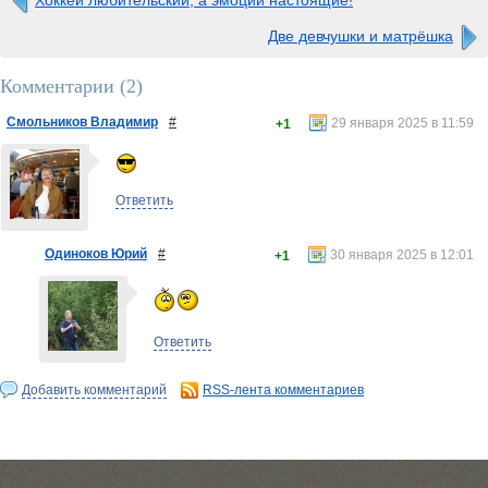
Хоккей любительский, а эмоции настоящие!
Две девчушки и матрёшка
Комментарии (
2
)
Смольников Владимир
#
29 января 2025 в 11:59
+1
Ответить
Одиноков Юрий
#
30 января 2025 в 12:01
+1
Ответить
Добавить комментарий
RSS-лента комментариев