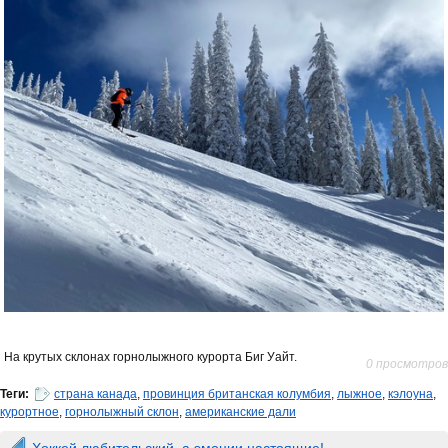
На крутых склонах горнолыжного курорта Биг Уайт.
0 просмотров
Теги:
страна канада
,
провинция британская колумбия
,
лыжное
,
кэлоуна
,
курортное
,
горнолыжный склон
,
американские дали