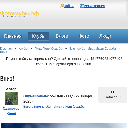
Войти
Регистрация
Главная
Клубы
Блоги
Фото
Люди
Главная
»
Клубы
»
Лица Люди Судьбы
»
Блог клуба - Лица Люди Судьбы
»
Форум
Вниз!
Помочь сайту материально? Сделайте перевод на 4817760231077102
сбер.Любая сумма будет полезна.
Вниз!
Автор
+1
Опубликовано:
554 дня назад (29 января
Голосов: 1
2025)
Блог:
Блог клуба - Лица Люди Судьбы
Одиноков
Юрий