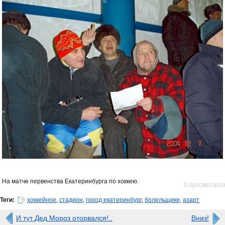
На матче первенства Екатеринбурга по хоккею.
0 просмотров
Теги:
хоккейное
,
стадион
,
город екатеринбург
,
болельщики
,
азарт
И тут Дед Мороз оторвался!..
Вниз!