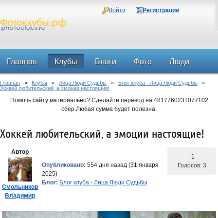
Войти
Регистрация
Главная
Клубы
Блоги
Фото
Люди
Главная
»
Клубы
»
Лица Люди Судьбы
»
Блог клуба - Лица Люди Судьбы
»
Форум
Хоккей любительский, а эмоции настоящие!
Помочь сайту материально? Сделайте перевод на 4817760231077102
сбер.Любая сумма будет полезна.
Хоккей любительский, а эмоции настоящие!
Автор
-1
Опубликовано:
554 дня назад (31 января
Голосов: 3
2025)
Блог:
Блог клуба - Лица Люди Судьбы
Смольников
Владимир