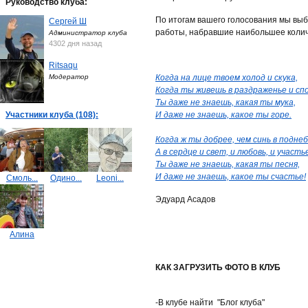
Руководство клуба:
По итогам вашего голосования мы вы
Сергей Ш
работы, набравшие наибольшее колич
Администратор клуба
4302 дня назад
Ritsaqu
Модератор
Когда на лице твоем холод и скука,
Когда ты живешь в раздраженье и спо
Ты даже не знаешь, какая ты мука,
Участники клуба (108):
И даже не знаешь, какое ты горе.
Когда ж ты добрее, чем синь в поднеб
А в сердце и свет, и любовь, и участь
Ты даже не знаешь, какая ты песня,
И даже не знаешь, какое ты счастье!
Смоль...
Одино...
Leoni...
Эдуард Асадов
Алина
КАК ЗАГРУЗИТЬ ФОТО В КЛУБ
-В клубе найти "Блог клуба"