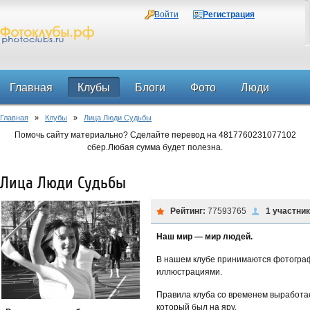
Войти
Регистрация
Главная
Клубы
Блоги
Фото
Люди
Главная
»
Клубы
»
Лица Люди Судьбы
Форум
Помочь сайту материально? Сделайте перевод на 4817760231077102
сбер.Любая сумма будет полезна.
Лица Люди Судьбы
Рейтинг:
77593765
1 участни
Наш мир — мир людей.
В нашем клубе принимаются фотограф
иллюстрациями.
Правила клуба со временем выработае
который был на яру.