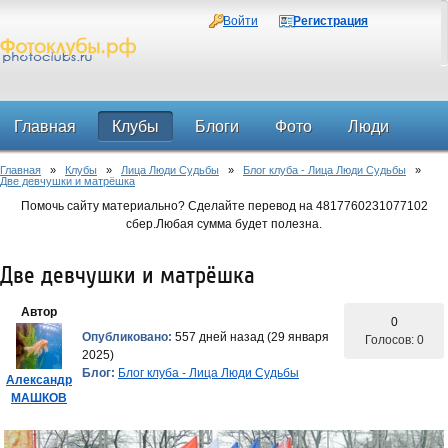
Войти
Регистрация
Главная
Клубы
Блоги
Фото
Люди
Главная
»
Клубы
»
Лица Люди Судьбы
»
Блог клуба - Лица Люди Судьбы
»
Форум
Две девчушки и матрёшка
Помочь сайту материально? Сделайте перевод на 4817760231077102
сбер.Любая сумма будет полезна.
Две девчушки и матрёшка
Автор
0
Опубликовано:
557 дней назад (29 января
Голосов: 0
2025)
Блог:
Блог клуба - Лица Люди Судьбы
Александр
МАШКОВ