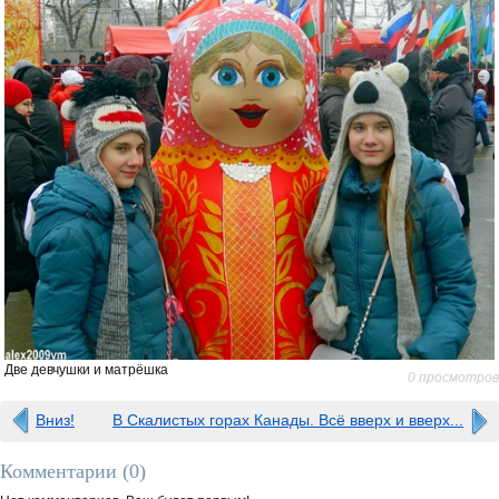
Две девчушки и матрёшка
0 просмотров
Вниз!
В Скалистых горах Канады. Всё вверх и вверх...
Комментарии (
0
)