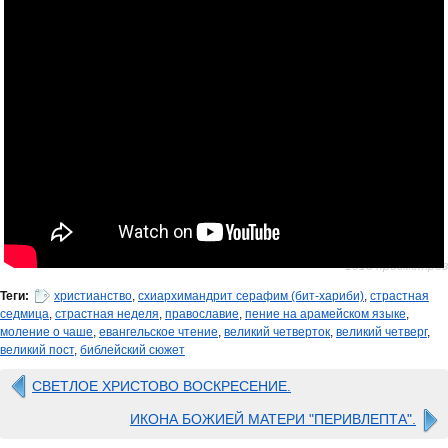
1015 просмотров
Теги:
христианство
,
схиархимандрит серафим (бит-хариби)
,
страстная
седмица
,
страстная неделя
,
православие
,
пение на арамейском языке
,
моление о чаше
,
евангельское чтение
,
великий четверток
,
великий четверг
,
великий пост
,
библейский сюжет
СВЕТЛОЕ ХРИСТОВО ВОСКРЕСЕНИЕ.
ИКОНА БОЖИЕЙ МАТЕРИ "ПЕРИВЛЕПТА".