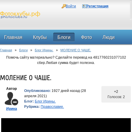
Войти
Регистрация
Главная
Клубы
Блоги
Фото
Люди
Главная
»
Блоги
»
Блог Ирины.
»
МОЛЕНИЕ О ЧАШЕ.
Форум
Помочь сайту материально? Сделайте перевод на 4817760231077102
сбер.Любая сумма будет полезна.
МОЛЕНИЕ О ЧАШЕ.
Автор
Опубликовано:
1927 дней назад (28
+2
апреля 2021)
Голосов: 2
Блог:
Блог Ирины.
Рубрика:
Православие.
Ирина