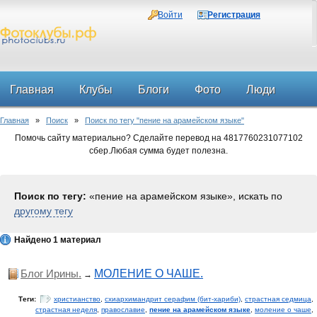
Войти
Регистрация
Главная
Клубы
Блоги
Фото
Люди
Главная
»
Поиск
»
Поиск по тегу "пение на арамейском языке"
Форум
Помочь сайту материально? Сделайте перевод на 4817760231077102
сбер.Любая сумма будет полезна.
Поиск по тегу:
«пение на арамейском языке», искать по
другому тегу
Найдено 1 материал
Блог Ирины.
МОЛЕНИЕ О ЧАШЕ.
→
Теги:
христианство
,
схиархимандрит серафим (бит-хариби)
,
страстная седмица
,
страстная неделя
,
православие
,
пение на арамейском языке
,
моление о чаше
,