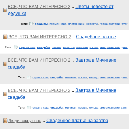
ВСЕ, ЧТО ВАМ ИНТЕРЕСНО 2
Цветы невесте от
→
дедушки
Теги:
свадьбы
,
племянница
,
племянники
,
невесты
,
город екатеринбург
ВСЕ, ЧТО ВАМ ИНТЕРЕСНО 2
Свадебное платье
→
Теги:
страна сша
,
свадьбы
,
платье
,
невесты
,
мичиган
,
ксюша
,
американские дали
ВСЕ, ЧТО ВАМ ИНТЕРЕСНО 2
Завтра в Мичигане
→
свадьба
Теги:
страна сша
,
свадьбы
,
мичиган
,
ксюша
,
кольцо
,
американские дали
ВСЕ, ЧТО ВАМ ИНТЕРЕСНО 2
Завтра в Мичигане
→
свадьба
Теги:
страна сша
,
свадьбы
,
мичиган
,
ксюша
,
кольцо
,
американские дали
Люди вокруг нас
Свадебное платье на завтра
→