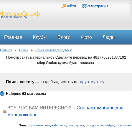
Войти
Регистрация
Главная
Клубы
Блоги
Фото
Люди
Главная
»
Поиск
»
Поиск по тегу "свадьбы"
Форум
Помочь сайту материально? Сделайте перевод на 4817760231077102
сбер.Любая сумма будет полезна.
Поиск по тегу:
«свадьбы», искать по
другому тегу
Найдено 63 материала
ВСЕ, ЧТО ВАМ ИНТЕРЕСНО 2
Спецавтомобиль для
→
молодожёнов
Теги:
светик
,
свадьбы
,
лимузины
,
дочка
,
город екатеринбург
,
анастасия