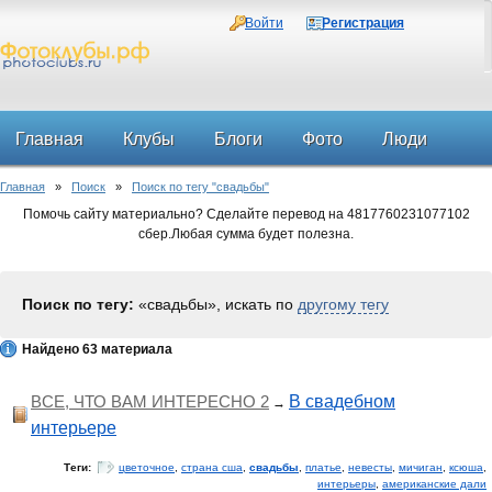
Войти
Регистрация
Главная
Клубы
Блоги
Фото
Люди
Главная
»
Поиск
»
Поиск по тегу "свадьбы"
Форум
Помочь сайту материально? Сделайте перевод на 4817760231077102
сбер.Любая сумма будет полезна.
Поиск по тегу:
«свадьбы», искать по
другому тегу
Найдено 63 материала
ВСЕ, ЧТО ВАМ ИНТЕРЕСНО 2
В свадебном
→
интерьере
Теги:
цветочное
,
страна сша
,
свадьбы
,
платье
,
невесты
,
мичиган
,
ксюша
,
интерьеры
,
американские дали