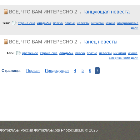
ВСЕ, ЧТО ВАМ ИНТЕРЕСНО 2
Танцующая невеста
→
Теги:
страна сша
,
свадьбы
,
пляска
,
платье
,
невесты
,
мичиган
,
ксюша
,
американские
дали
ВСЕ, ЧТО ВАМ ИНТЕРЕСНО 2
Танец невесты
→
Теги:
цветочное
,
страна сша
,
свадьбы
,
пляска
,
платье
,
невесты
,
мичиган
,
ксюша
,
американские дали
Страницы:
Первая
Предыдущая
4
5
6
7
Фотоклубы России Фотоклубы.рф Photoclubs.ru © 2026