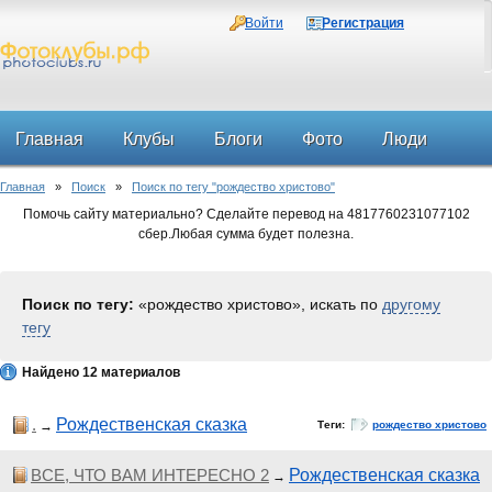
Войти
Регистрация
Главная
Клубы
Блоги
Фото
Люди
Главная
»
Поиск
»
Поиск по тегу "рождество христово"
Форум
Помочь сайту материально? Сделайте перевод на 4817760231077102
сбер.Любая сумма будет полезна.
Поиск по тегу:
«рождество христово», искать по
другому
тегу
Найдено 12 материалов
.
Рождественская сказка
→
Теги:
рождество христово
ВСЕ, ЧТО ВАМ ИНТЕРЕСНО 2
Рождественская сказка
→