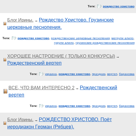
Теги:
рождество христово
Блог Ирины.
Рождество Христово. Грузинские
→
церковные песнопения.
Теги:
рождество христово
,
рождественские церковные песнопения
,
мегрули алило
,
гурули алило
,
грузинские рождественские песнопения
ХОРОШЕЕ НАСТРОЕНИЕ ( ТОЛЬКО КОНКУРСЫ)
→
Рождественский вертеп
Теги:
украина
,
рождество христово
,
праздник
,
вертеп
,
барановка
ВСЕ, ЧТО ВАМ ИНТЕРЕСНО 2
Рождественский
→
вертеп
Теги:
украина
,
рождество христово
,
праздник
,
вертеп
,
барановка
Блог Ирины.
РОЖДЕСТВО ХРИСТОВО. Поёт
→
иеродиакон Герман (Рябцев).