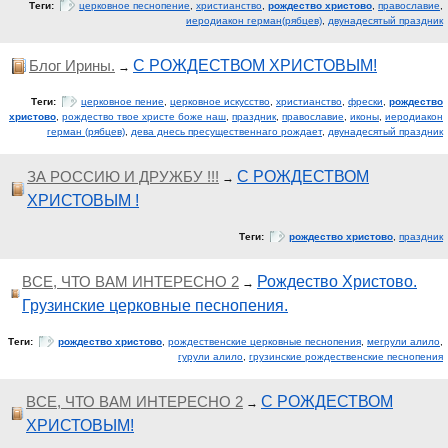
Теги:
церковное песнопение
,
христианство
,
рождество христово
,
православие
,
иеродиакон герман(рябцев)
,
двунадесятый праздник
Блог Ирины.
С РОЖДЕСТВОМ ХРИСТОВЫМ!
→
Теги:
церковное пение
,
церковное искусство
,
христианство
,
фрески
,
рождество
христово
,
рождество твое христе боже наш
,
праздник
,
православие
,
иконы
,
иеродиакон
герман (рябцев)
,
дева днесь пресущественнаго рождает
,
двунадесятый праздник
ЗА РОССИЮ И ДРУЖБУ !!!
С РОЖДЕСТВОМ
→
ХРИСТОВЫМ !
Теги:
рождество христово
,
праздник
ВСЕ, ЧТО ВАМ ИНТЕРЕСНО 2
Рождество Христово.
→
Грузинские церковные песнопения.
Теги:
рождество христово
,
рождественские церковные песнопения
,
мегрули алило
,
гурули алило
,
грузинские рождественские песнопения
ВСЕ, ЧТО ВАМ ИНТЕРЕСНО 2
С РОЖДЕСТВОМ
→
ХРИСТОВЫМ!