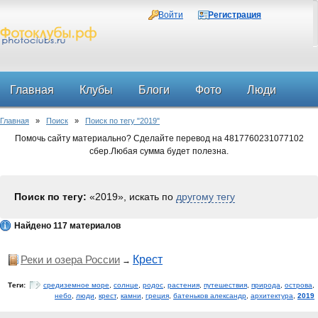
Войти
Регистрация
Главная
Клубы
Блоги
Фото
Люди
Главная
»
Поиск
»
Поиск по тегу "2019"
Форум
Помочь сайту материально? Сделайте перевод на 4817760231077102
сбер.Любая сумма будет полезна.
Поиск по тегу:
«2019», искать по
другому тегу
Найдено 117 материалов
Реки и озера России
Крест
→
Теги:
средиземное море
,
солнце
,
родос
,
растения
,
путешествия
,
природа
,
острова
,
небо
,
люди
,
крест
,
камни
,
греция
,
батеньков александр
,
архитектура
,
2019