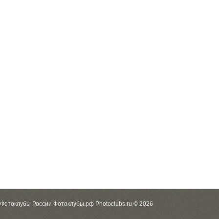
Фотоклубы России Фотоклубы.рф Photoclubs.ru © 2026