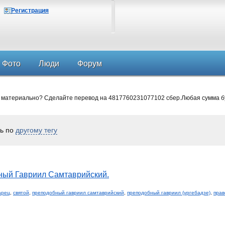
Регистрация
Фото
Люди
Форум
 материально? Сделайте перевод на 4817760231077102 сбер.Любая сумма б
ть по
другому тегу
ный Гавриил Самтаврийский.
арец
,
святой
,
преподобный гавриил самтаврийский
,
преподобный гавриил (ургебадзе)
,
прав