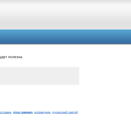
удет полезна.
ославие
,
отец гавриил
,
исповедник
,
грузинский святой