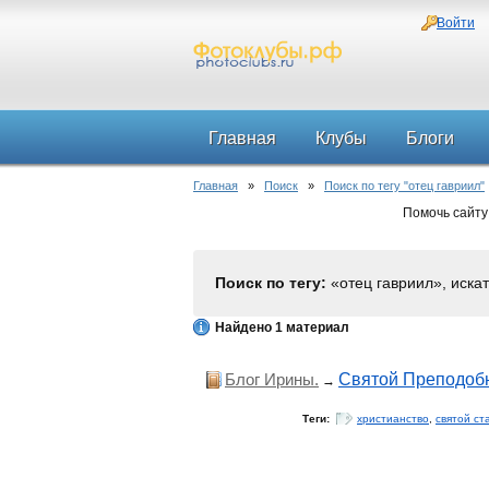
Войти
Главная
Клубы
Блоги
Главная
»
Поиск
»
Поиск по тегу "отец гавриил"
Помочь сайту
Поиск по тегу:
«отец гавриил», иска
Найдено 1 материал
Блог Ирины.
Святой Преподоб
→
Теги:
христианство
,
святой ст