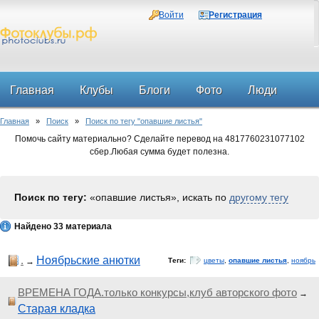
Войти
Регистрация
Главная
Клубы
Блоги
Фото
Люди
Главная
»
Поиск
»
Поиск по тегу "опавшие листья"
Форум
Помочь сайту материально? Сделайте перевод на 4817760231077102
сбер.Любая сумма будет полезна.
Поиск по тегу:
«опавшие листья», искать по
другому тегу
Найдено 33 материала
.
Ноябрьские анютки
→
Теги:
цветы
,
опавшие листья
,
ноябрь
ВРЕМЕНА ГОДА.только конкурсы,клуб авторского фото
→
Старая кладка