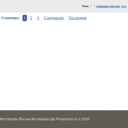
Теги:
опавшие листья
,
мох
Страницы:
1
2
3
Следующая
Последняя
Фотоклубы России Фотоклубы.рф Photoclubs.ru © 2026