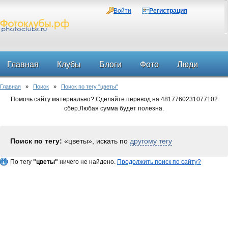
Войти
Регистрация
Главная
Клубы
Блоги
Фото
Люди
Главная
»
Поиск
»
Поиск по тегу "цветы"
Форум
Помочь сайту материально? Сделайте перевод на 4817760231077102
сбер.Любая сумма будет полезна.
Поиск по тегу:
«цветы», искать по
другому тегу
По тегу
"цветы"
ничего не найдено.
Продолжить поиск по сайту?