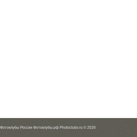
Фотоклубы России Фотоклубы.рф Photoclubs.ru © 2026