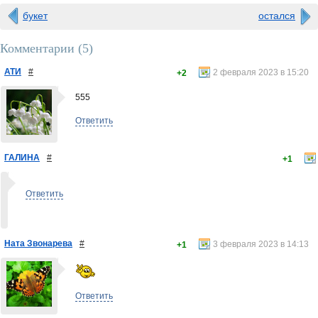
букет
остался
Комментарии (
5
)
АТИ
#
2 февраля 2023 в 15:20
+2
555
Ответить
ГАЛИНА
#
+1
Ответить
Ната Звонарева
#
3 февраля 2023 в 14:13
+1
Ответить