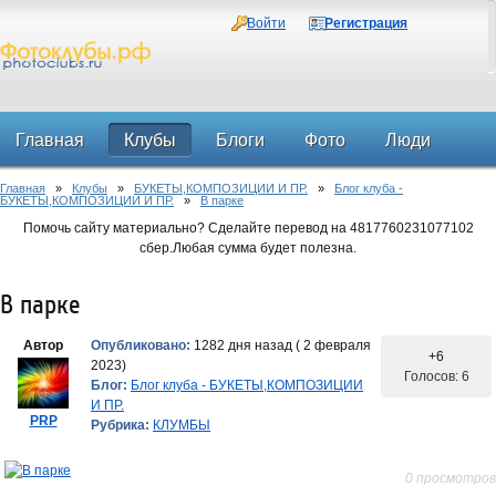
Войти
Регистрация
Главная
Клубы
Блоги
Фото
Люди
Главная
»
Клубы
»
БУКЕТЫ,КОМПОЗИЦИИ И ПР.
»
Блог клуба -
Форум
БУКЕТЫ,КОМПОЗИЦИИ И ПР.
»
В парке
Помочь сайту материально? Сделайте перевод на 4817760231077102
сбер.Любая сумма будет полезна.
В парке
Автор
Опубликовано:
1282 дня назад ( 2 февраля
+6
2023)
Голосов: 6
Блог:
Блог клуба - БУКЕТЫ,КОМПОЗИЦИИ
И ПР.
PRP
Рубрика:
КЛУМБЫ
0 просмотров