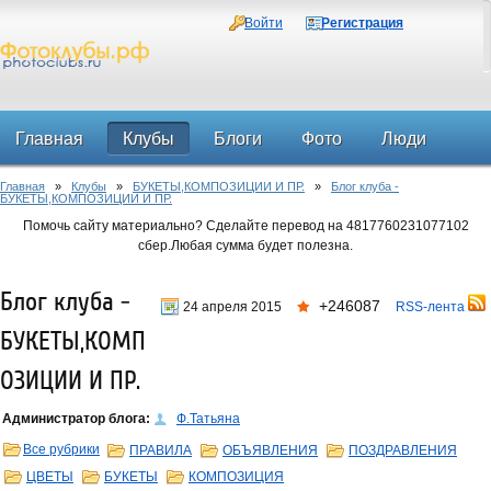
Войти
Регистрация
Главная
Клубы
Блоги
Фото
Люди
Главная
»
Клубы
»
БУКЕТЫ,КОМПОЗИЦИИ И ПР.
»
Блог клуба -
Форум
БУКЕТЫ,КОМПОЗИЦИИ И ПР.
Помочь сайту материально? Сделайте перевод на 4817760231077102
сбер.Любая сумма будет полезна.
Блог клуба -
+246087
24 апреля 2015
RSS-лента
БУКЕТЫ,КОМП
ОЗИЦИИ И ПР.
Администратор блога:
Ф.Татьяна
Все рубрики
ПРАВИЛА
ОБЪЯВЛЕНИЯ
ПОЗДРАВЛЕНИЯ
ЦВЕТЫ
БУКЕТЫ
КОМПОЗИЦИЯ