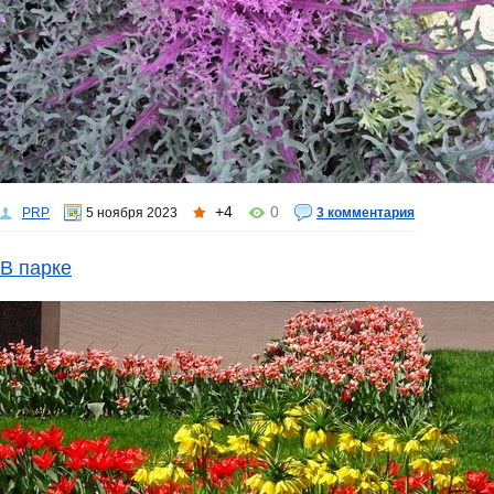
+4
0
PRP
5 ноября 2023
3 комментария
В парке