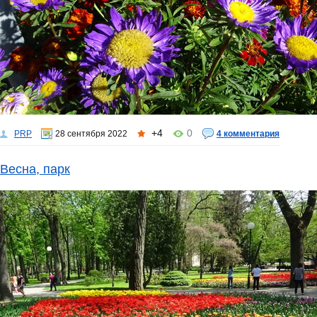
+4
0
PRP
28 сентября 2022
4 комментария
Весна, парк