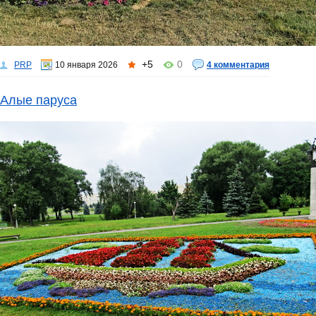
+5
0
PRP
10 января 2026
4 комментария
Алые паруса