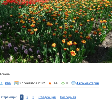
Гомель
+4
0
PRP
27 сентября 2022
4 комментария
Страницы:
1
2
3
Следующая
Последняя