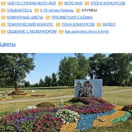
ЧАЙ ПО СРЕДАМ-ФОТО ДНЯ
ФОТО ДНЯ
ИТОГИ КОНКУРСОВ
УЛЫБНИТЕСЬ
К 70-летию Победы
КЛУМБЫ
КОМНАТНЫЕ ЦВЕТЫ
ПРЕДМЕТНАЯ СЪЁМКА
ТЕМАТИЧЕСКИЙ КОНКУРС
ПЛАН КОНКУРСОВ
ВИДЕО
ОБЩЕНИЕ С МОДЕРАТОРОМ
Как загрузить фото в Клуб
Цветы