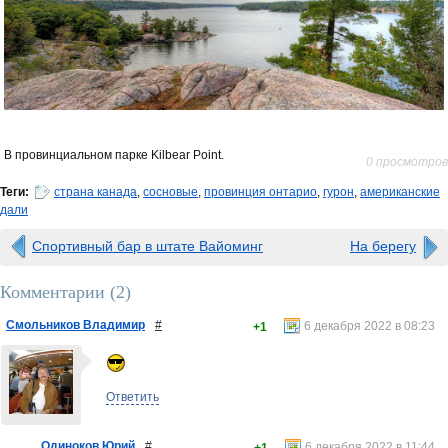
В провинциальном парке Kilbear Point.
0 просмотров
Теги:
страна канада
,
сосновые
,
провинция онтарио
,
гурон
,
американские
дали
Спортивный бар в штате Вайоминг
На берегу
Комментарии (
2
)
Смольников Владимир
#
6 декабря 2022 в 08:23
+1
Ответить
Одиноков Юрий
#
6 декабря 2022 в 11:44