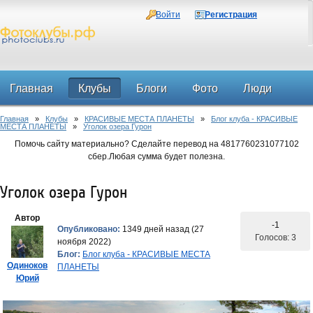
Войти
Регистрация
Главная
Клубы
Блоги
Фото
Люди
Главная
»
Клубы
»
КРАСИВЫЕ МЕСТА ПЛАНЕТЫ
»
Блог клуба - КРАСИВЫЕ
Форум
МЕСТА ПЛАНЕТЫ
»
Уголок озера Гурон
Помочь сайту материально? Сделайте перевод на 4817760231077102
сбер.Любая сумма будет полезна.
Уголок озера Гурон
Автор
-1
Опубликовано:
1349 дней назад (27
Голосов: 3
ноября 2022)
Блог:
Блог клуба - КРАСИВЫЕ МЕСТА
Одиноков
ПЛАНЕТЫ
Юрий