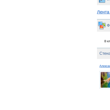
Лента
Ф
В к
Стена
Алекс