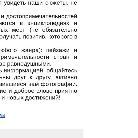
т увидеть наши сюжеты, не
 и достопримечательностей
яются в энциклопедиях и
ых мест (не обязательно
лучать позитив, которого в
юбого жанра): пейзажи и
примечательности стран и
Вас равнодушными.
сь информацией, общайтесь
ны друг к другу, активно
авившиеся вам фотографии.
ние и доброе слово приятно
 и новых достижений!
/44