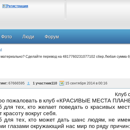
Регистрация
Фото
Люди
Форум
Ы
 материально? Сделайте перевод на 4817760231077102 сбер.Любая сумма б
тинг:
67666595
1 участник110
15 сентября 2014 в 00:16
Клуб 
о пожаловать в клуб «
КРАСИВЫЕ МЕСТА ПЛАН
 для тех, кто желает поведать о красивых мест
т красоту вокруг себя.
 для тех, кто может дать шанс людям, не име
ми глазами окружающий нас мир по ряду причин: