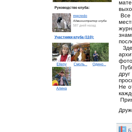
мате
Руководство клуба:
выхо
Все 
mgcredo
мест
Администратор клуба
587 дней назад
журн
знам
Участники клуба (110):
посл
Зд
архи
фото
Elleny
Смоль...
Одино...
Пуб
друг
прос
Не о
Алина
кажд
При
Друж
Б