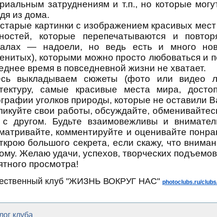
риальным затруднениям и т.п., но которые могу
дя из дома.
старые картинки с изображением красивых мест
ностей, которые перепечатываются и повтор
алах — надоели, но ведь есть и много нов
енитых), которыми можно просто любоваться и по
еднее время в повседневной жизни не хватает.
есь выкладываем сюжеты (фото или видео л
тектуру, самые красивые места мира, досто
графии уголков природы, которые не оставили 
ликуйте свои работы, обсуждайте, обменивайте
 с другом. Будьте взаимовежливы и вниматель
матривайте, комментируйте и оценивайте понр
ткрою большого секрета, если скажу, что внима
ому. Желаю удачи, успехов, творческих подъемов
ятного просмотра!
ественный клуб "ЖИЗНЬ ВОКРУГ НАС"
photoclubs.ru/clubs
лог клуба