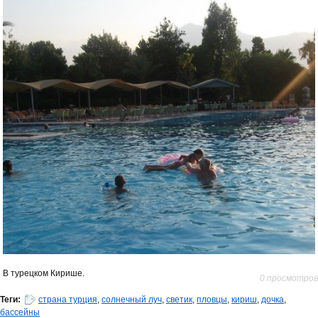
В турецком Кирише.
0 просмотров
Теги:
страна турция
,
солнечный луч
,
светик
,
пловцы
,
кириш
,
дочка
,
бассейны