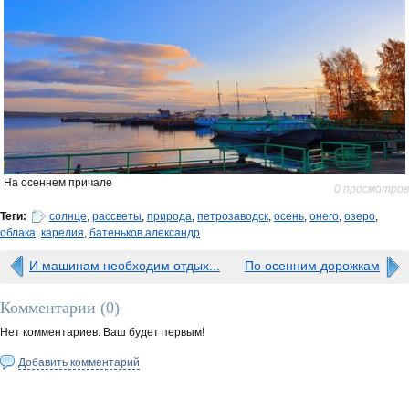
На осеннем причале
0 просмотров
Теги:
солнце
,
рассветы
,
природа
,
петрозаводск
,
осень
,
онего
,
озеро
,
облака
,
карелия
,
батеньков александр
И машинам необходим отдых...
По осенним дорожкам
Комментарии (
0
)
Нет комментариев. Ваш будет первым!
Добавить комментарий