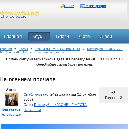
Войти
Регистрация
Главная
Клубы
Блоги
Фото
Люди
Главная
»
Клубы
»
КРАСИВЫЕ МЕСТА ПЛАНЕТЫ
»
Блог клуба - КРАСИВЫЕ
Форум
МЕСТА ПЛАНЕТЫ
»
На осеннем причале
Помочь сайту материально? Сделайте перевод на 4817760231077102
сбер.Любая сумма будет полезна.
На осеннем причале
Автор
+3
Опубликовано:
2492 дня назад (11 октября
Голосов: 3
2019)
Блог:
Блог клуба - КРАСИВЫЕ МЕСТА
Батеньков
ПЛАНЕТЫ
Александр