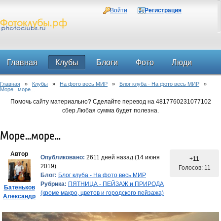
Войти
Регистрация
Главная
Клубы
Блоги
Фото
Люди
Главная
»
Клубы
»
На фото весь МИР
»
Блог клуба - На фото весь МИР
»
Форум
Море...море...
Помочь сайту материально? Сделайте перевод на 4817760231077102
сбер.Любая сумма будет полезна.
Море...море...
Автор
Опубликовано:
2611 дней назад (14 июня
+11
2019)
Голосов: 11
Блог:
Блог клуба - На фото весь МИР
Рубрика:
ПЯТНИЦА - ПЕЙЗАЖ и ПРИРОДА
Батеньков
(кроме макро, цветов и городского пейзажа)
Александр