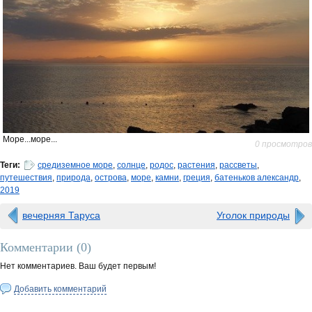
Море...море...
0 просмотров
Теги:
средиземное море
,
солнце
,
родос
,
растения
,
рассветы
,
путешествия
,
природа
,
острова
,
море
,
камни
,
греция
,
батеньков александр
,
2019
вечерняя Таруса
Уголок природы
Комментарии (
0
)
Нет комментариев. Ваш будет первым!
Добавить комментарий