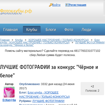
Войти
Регистрация
Главная
Клубы
Блоги
Фото
Люди
Главная
»
Клубы
»
ХОРОШЕЕ НАСТРОЕНИЕ ( ТОЛЬКО КОНКУРСЫ)
»
Блог
Форум
клуба - ХОРОШЕЕ НАСТРОЕНИЕ ( ТОЛЬКО КОНКУРСЫ)
»
ЛУЧШИЕ ФОТОГРАФИИ
за конкурс "Чёрное и белое"
Помочь сайту материально? Сделайте перевод на 4817760231077102
сбер.Любая сумма будет полезна.
ЛУЧШИЕ ФОТОГРАФИИ за конкурс "Чёрное и
белое"
Автор
Опубликовано:
3332 дня назад (24 июня
+2
2017)
Голосов: 2
Блог:
Блог клуба - ХОРОШЕЕ
НАСТРОЕНИЕ ( ТОЛЬКО КОНКУРСЫ)
D.Nat@lia
Рубрика:
ЛУЧШИЕ ФОТОГРАФИИ