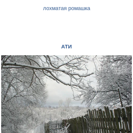
лохматая ромашка
АТИ