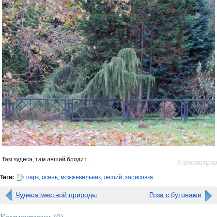
Там чудеса, там леший бродит...
0 просмотров
Теги:
парк
,
осень
,
можжевельник
,
леший
,
зарисовка
Чудеса местной природы
Роза с бутонами
Комментарии (
0
)