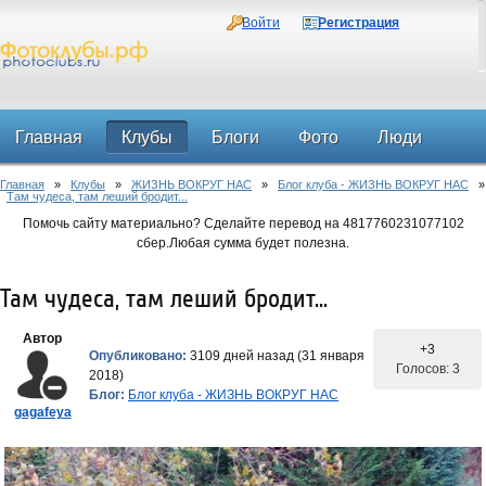
Войти
Регистрация
Главная
Клубы
Блоги
Фото
Люди
Главная
»
Клубы
»
ЖИЗНЬ ВОКРУГ НАС
»
Блог клуба - ЖИЗНЬ ВОКРУГ НАС
»
Форум
Там чудеса, там леший бродит...
Помочь сайту материально? Сделайте перевод на 4817760231077102
сбер.Любая сумма будет полезна.
Там чудеса, там леший бродит...
Автор
+3
Опубликовано:
3109 дней назад (31 января
Голосов: 3
2018)
Блог:
Блог клуба - ЖИЗНЬ ВОКРУГ НАС
gagafeya