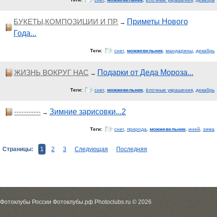
БУКЕТЫ,КОМПОЗИЦИИ И ПР.
Приметы Нового
→
Года...
Теги:
снег
,
можжевельник
,
мандарины
,
декабрь
ЖИЗНЬ ВОКРУГ НАС
Подарки от Деда Мороза...
→
Теги:
снег
,
можжевельник
,
ёлочные украшения
,
декабрь
-----------
Зимние зарисовки...2
→
Теги:
снег
,
природа
,
можжевельник
,
иней
,
зима
Страницы:
1
2
3
Следующая
Последняя
Фотоклубы России Фотоклубы.рф Photoclubs.ru © 2026