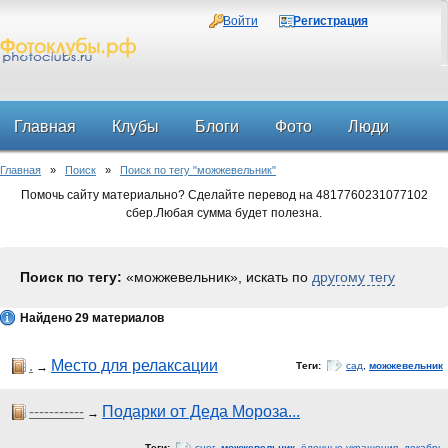
Войти
Регистрация
Главная
Клубы
Блоги
Фото
Люди
Главная
»
Поиск
»
Поиск по тегу "можжевельник"
Форум
Помочь сайту материально? Сделайте перевод на 4817760231077102
сбер.Любая сумма будет полезна.
Поиск по тегу:
«можжевельник», искать по
другому тегу
Найдено 29 материалов
.
Место для релаксации
→
Теги:
сад
,
можжевельник
-----------
Подарки от Деда Мороза...
→
Теги:
снег
,
можжевельник
,
ёлочные украшения
,
декабрь