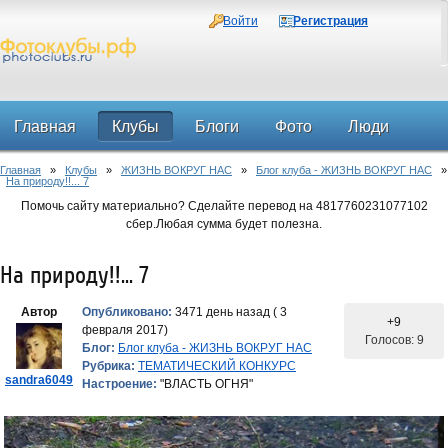
Войти
Регистрация
Главная
Клубы
Блоги
Фото
Люди
Главная
»
Клубы
»
ЖИЗНЬ ВОКРУГ НАС
»
Блог клуба - ЖИЗНЬ ВОКРУГ НАС
»
Форум
На природу!!... 7
Помочь сайту материально? Сделайте перевод на 4817760231077102
сбер.Любая сумма будет полезна.
На природу!!... 7
Автор
Опубликовано:
3471 день назад ( 3
+9
февраля 2017)
Голосов: 9
Блог:
Блог клуба - ЖИЗНЬ ВОКРУГ НАС
Рубрика:
ТЕМАТИЧЕСКИЙ КОНКУРС
sandra6049
Настроение:
"ВЛАСТЬ ОГНЯ"