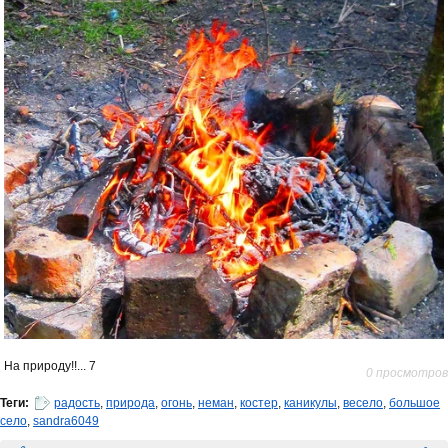
На природу!!... 7
0 просмотров
Теги:
радость
,
природа
,
огонь
,
неман
,
костер
,
каникулы
,
весело
,
большое
село
,
sandra6049