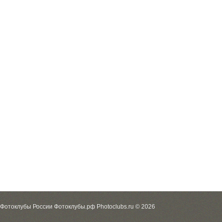
Фотоклубы России Фотоклубы.рф Photoclubs.ru © 2026