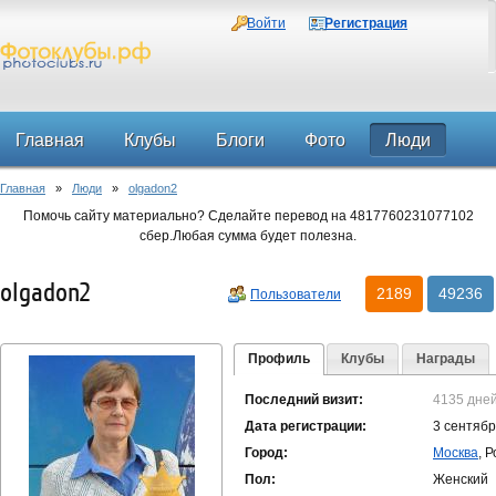
Войти
Регистрация
Главная
Клубы
Блоги
Фото
Люди
Главная
»
Люди
»
olgadon2
Форум
Помочь сайту материально? Сделайте перевод на 4817760231077102
сбер.Любая сумма будет полезна.
olgadon2
2189
49236
Пользователи
Профиль
Клубы
Награды
Последний визит:
4135 дне
Дата регистрации:
3 сентябр
Город:
Москва
, 
Пол:
Женский