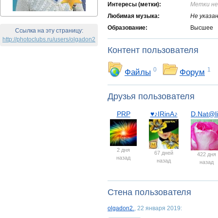
Интересы (метки):
Метки не
Любимая музыка:
Не указа
Образование:
Высшее
Ссылка на эту страницу:
http://photoclubs.ru/users/olgadon2
Контент пользователя
0
1
Файлы
Форум
Друзья пользователя
PRP
♥♪IRinA♪
D.Nat@l
2 дня
67 дней
422 дня
назад
назад
назад
Стена пользователя
olgadon2.
, 22 января 2019: