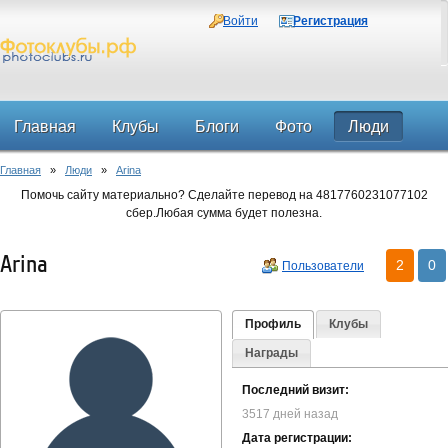
Войти
Регистрация
Главная
Клубы
Блоги
Фото
Люди
Главная
»
Люди
»
Arina
Форум
Помочь сайту материально? Сделайте перевод на 4817760231077102
сбер.Любая сумма будет полезна.
Arina
2
0
Пользователи
Профиль
Клубы
Награды
Последний визит:
3517 дней назад
Дата регистрации: