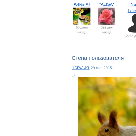
♥♪IRinA♪
*ALISA*
Na
Lak
68 дней
392 дня
назад
назад
2253 д
Стена пользователя
НАТАЛИЯ
, 29 мая 2015: