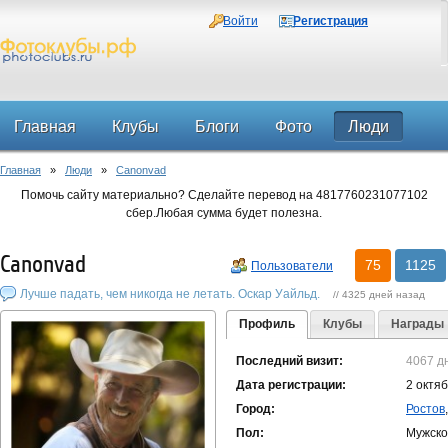
Войти
Регистрация
Главная
Клубы
Блоги
Фото
Люди
Главная
»
Люди
»
Canonvad
Форум
Помочь сайту материально? Сделайте перевод на 4817760231077102
сбер.Любая сумма будет полезна.
Canonvad
75
1125
Пользователи
Лучше падать, чем никогда не летать. Оскар Уайльд.
// 4325 дней назад
Профиль
Клубы
Награды
Последний визит:
4067 д
Дата регистрации:
2 октя
Город:
Ростов
Пол:
Мужско