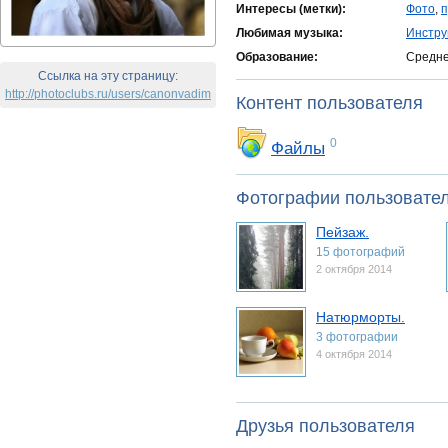
Интересы (метки):
Фото
,
п
Любимая музыка:
Инстру
Образование:
Средн
Ссылка на эту страницу:
http://photoclubs.ru/users/canonvadim
Контент пользователя
0
Файлы
Фотографии пользовате
Пейзаж.
15 фотографий
2 октября 2014
Натюрморты.
3 фотографии
4 октября 2014
Друзья пользователя