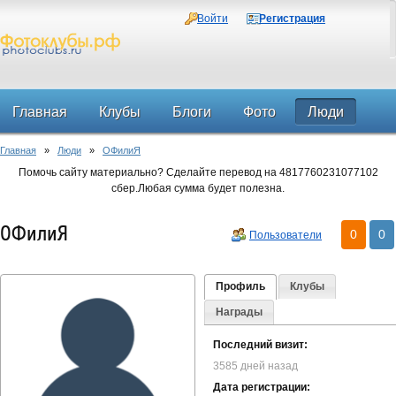
Войти
Регистрация
Главная
Клубы
Блоги
Фото
Люди
Главная
»
Люди
»
ОФилиЯ
Форум
Помочь сайту материально? Сделайте перевод на 4817760231077102
сбер.Любая сумма будет полезна.
ОФилиЯ
0
0
Пользователи
Профиль
Клубы
Награды
Последний визит:
3585 дней назад
Дата регистрации: