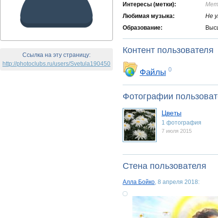
Интересы (метки):
Мет
Любимая музыка:
Не у
Образование:
Выс
Контент пользователя
Ссылка на эту страницу:
http://photoclubs.ru/users/Svetula190450
0
Файлы
Фотографии пользоват
Цветы
1 фотография
7 июля 2015
Стена пользователя
Алла Бойко
, 8 апреля 2018: