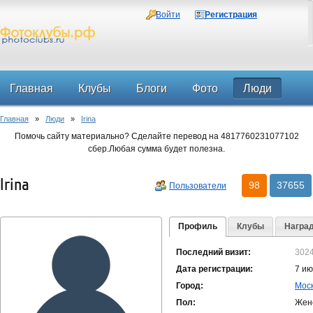
Войти
Регистрация
Главная
Клубы
Блоги
Фото
Люди
Главная
»
Люди
»
Irina
Форум
Помочь сайту материально? Сделайте перевод на 4817760231077102
сбер.Любая сумма будет полезна.
Irina
98
37655
Пользователи
Профиль
Клубы
Награ
Последний визит:
3024
Дата регистрации:
7 ию
Город:
Мос
Пол:
Жен