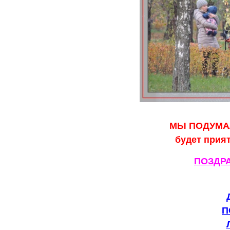
МЫ ПОДУМАЛ
будет прия
ПОЗДР
П