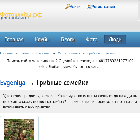
Войти
Регистрация
Главная
Клубы
Блоги
Фото
Люди
Главная
»
Люди
»
Evgeniya
»
Фотоальбомы
»
Грибные семейки
Форум
Помочь сайту материально? Сделайте перевод на 4817760231077102
сбер.Любая сумма будет полезна.
Evgeniya
→ Грибные семейки
Удивление, радость, восторг... Какие чувства испытываешь когда находишь
не один, а сразу несколько грибов?... Такие встречи происходят не часто, и
вспоминать о них приятно...