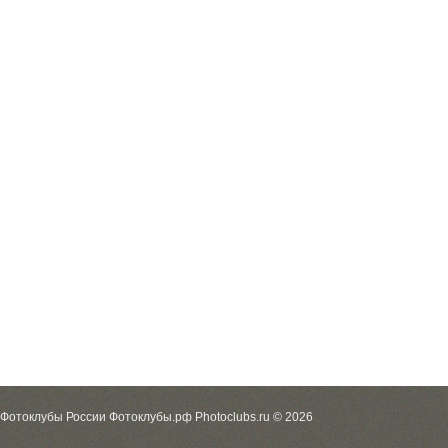
Фотоклубы России Фотоклубы.рф Photoclubs.ru © 2026