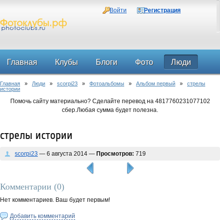
Войти
Регистрация
Главная
Клубы
Блоги
Фото
Люди
Главная
»
Люди
»
scorpi23
»
Фотоальбомы
»
Альбом первый
»
стрелы
Форум
истории
Помочь сайту материально? Сделайте перевод на 4817760231077102
сбер.Любая сумма будет полезна.
стрелы истории
scorpi23
— 6 августа 2014 —
Просмотров:
719
Комментарии (
0
)
Нет комментариев. Ваш будет первым!
Добавить комментарий