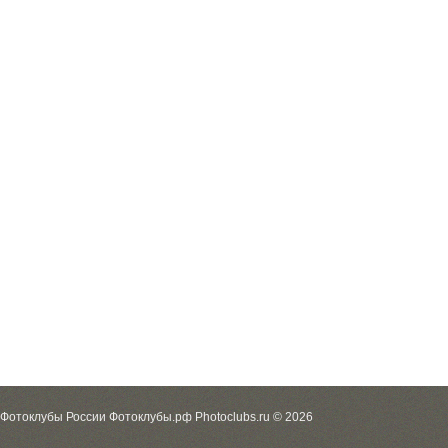
Фотоклубы России Фотоклубы.рф Photoclubs.ru © 2026