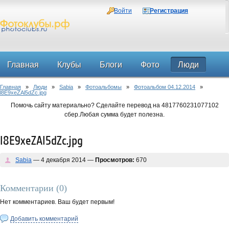
Войти
Регистрация
Главная
Клубы
Блоги
Фото
Люди
Главная
»
Люди
»
Sabia
»
Фотоальбомы
»
Фотоальбом 04.12.2014
»
Форум
l8E9xeZAl5dZc.jpg
Помочь сайту материально? Сделайте перевод на 4817760231077102
сбер.Любая сумма будет полезна.
l8E9xeZAl5dZc.jpg
Sabia
— 4 декабря 2014 —
Просмотров:
670
Комментарии (
0
)
Нет комментариев. Ваш будет первым!
Добавить комментарий