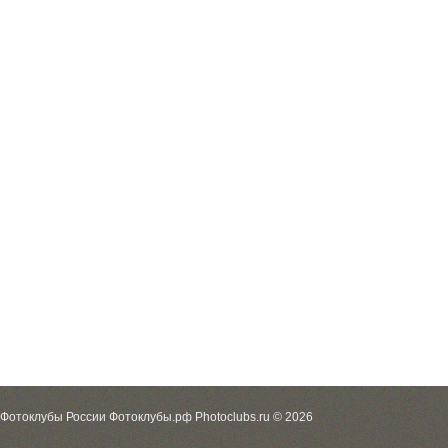
Фотоклубы России Фотоклубы.рф Photoclubs.ru © 2026