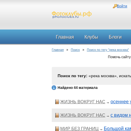
Войти
Главная
Клубы
Блоги
Главная
»
Поиск
»
Поиск по тегу "река москва"
Помочь сайту
Поиск по тегу:
«река москва», искат
Найдено 44 материала
ЖИЗНЬ ВОКРУГ НАС
осеннее 
→
ЖИЗНЬ ВОКРУГ НАС
с видом 
→
МИР БЕЗ ГРАНИЦ
Большой ка
→