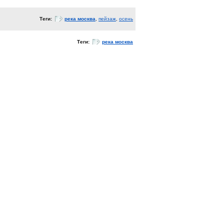
Теги:
река москва
,
пейзаж
,
осень
Теги:
река москва