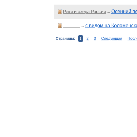
Реки и озера России
Осенний п
→
-----------
с видом на Коломенск
→
Страницы:
1
2
3
Следующая
Посл