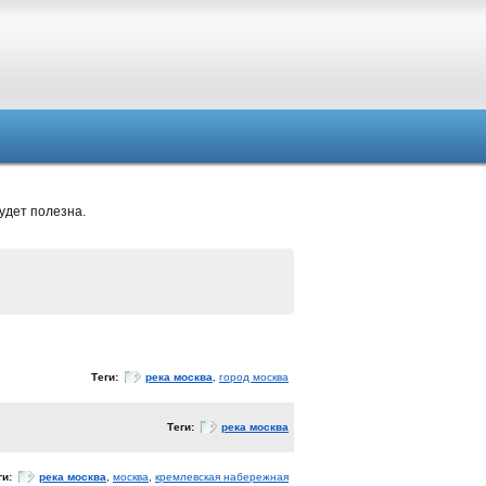
удет полезна.
Теги:
река москва
,
город москва
Теги:
река москва
ги:
река москва
,
москва
,
кремлевская набережная