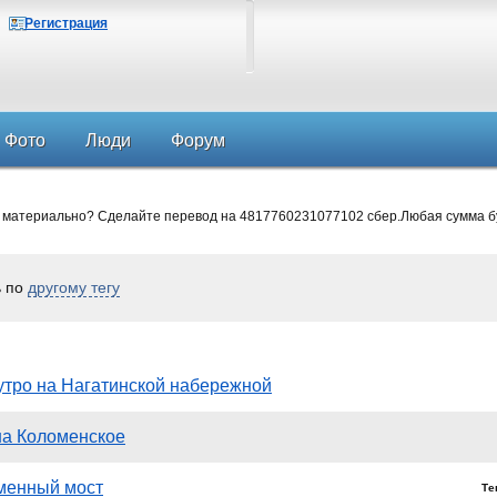
Регистрация
Фото
Люди
Форум
 материально? Сделайте перевод на 4817760231077102 сбер.Любая сумма б
ь по
другому тегу
утро на Нагатинской набережной
на Коломенское
менный мост
Те