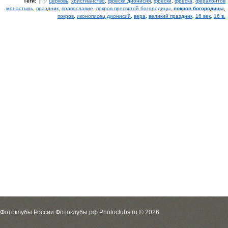
Теги:
церковь
,
христианство
,
фрески дионисия
,
фрески
,
фреска
,
ферапонтов
монастырь
,
праздник
,
православие
,
покров пресвятой богородицы
,
покров богородицы
,
покров
,
иконописец дионисий
,
вера
,
великий праздник
,
16 век
,
16 в.
Фотоклубы России Фотоклубы.рф Photoclubs.ru © 2026