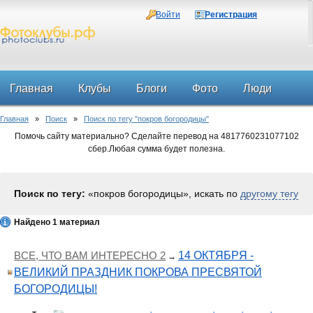
Войти
Регистрация
Главная
Клубы
Блоги
Фото
Люди
Главная
»
Поиск
»
Поиск по тегу "покров богородицы"
Форум
Помочь сайту материально? Сделайте перевод на 4817760231077102
сбер.Любая сумма будет полезна.
Поиск по тегу:
«покров богородицы», искать по
другому тегу
Найдено 1 материал
ВСЕ, ЧТО ВАМ ИНТЕРЕСНО 2
14 ОКТЯБРЯ -
→
ВЕЛИКИЙ ПРАЗДНИК ПОКРОВА ПРЕСВЯТОЙ
БОГОРОДИЦЫ!