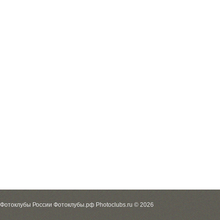
Фотоклубы России Фотоклубы.рф Photoclubs.ru © 2026