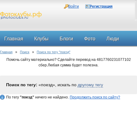
Войти
Регистрация
Главная
Клубы
Блоги
Фото
Люди
Главная
»
Поиск
»
Поиск по тегу "поезд"
Форум
Помочь сайту материально? Сделайте перевод на 4817760231077102
сбер.Любая сумма будет полезна.
Поиск по тегу:
«поезд», искать по
другому тегу
По тегу
"поезд"
ничего не найдено.
Продолжить поиск по сайту?