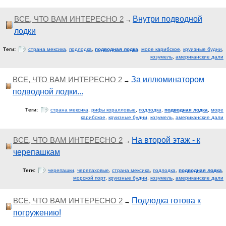
ВСЕ, ЧТО ВАМ ИНТЕРЕСНО 2
Внутри подводной
→
лодки
Теги:
страна мексика
,
подлодка
,
подводная лодка
,
море карибское
,
круизные будни
,
козумель
,
американские дали
ВСЕ, ЧТО ВАМ ИНТЕРЕСНО 2
За иллюминатором
→
подводной лодки...
Теги:
страна мексика
,
рифы коралловые
,
подлодка
,
подводная лодка
,
море
карибское
,
круизные будни
,
козумель
,
американские дали
ВСЕ, ЧТО ВАМ ИНТЕРЕСНО 2
На второй этаж - к
→
черепашкам
Теги:
черепашки
,
черепаховые
,
страна мексика
,
подлодка
,
подводная лодка
,
морской порт
,
круизные будни
,
козумель
,
американские дали
ВСЕ, ЧТО ВАМ ИНТЕРЕСНО 2
Подлодка готова к
→
погружению!