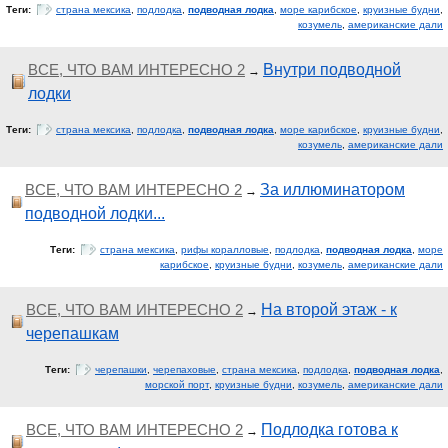
Теги:
страна мексика
,
подлодка
,
подводная лодка
,
море карибское
,
круизные будни
,
козумель
,
американские дали
ВСЕ, ЧТО ВАМ ИНТЕРЕСНО 2
Внутри подводной
→
лодки
Теги:
страна мексика
,
подлодка
,
подводная лодка
,
море карибское
,
круизные будни
,
козумель
,
американские дали
ВСЕ, ЧТО ВАМ ИНТЕРЕСНО 2
За иллюминатором
→
подводной лодки...
Теги:
страна мексика
,
рифы коралловые
,
подлодка
,
подводная лодка
,
море
карибское
,
круизные будни
,
козумель
,
американские дали
ВСЕ, ЧТО ВАМ ИНТЕРЕСНО 2
На второй этаж - к
→
черепашкам
Теги:
черепашки
,
черепаховые
,
страна мексика
,
подлодка
,
подводная лодка
,
морской порт
,
круизные будни
,
козумель
,
американские дали
ВСЕ, ЧТО ВАМ ИНТЕРЕСНО 2
Подлодка готова к
→