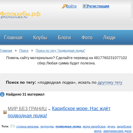
Войти
Регистрация
Главная
Клубы
Блоги
Фото
Люди
Главная
»
Поиск
»
Поиск по тегу "подводная лодка"
Форум
Помочь сайту материально? Сделайте перевод на 4817760231077102
сбер.Любая сумма будет полезна.
Поиск по тегу:
«подводная лодка», искать по
другому тегу
Найдено 31 материал
МИР БЕЗ ГРАНИЦ
Карибское море. Нас ждёт
→
подводная лодка!
Теги:
страна мексика
,
подлодка
,
подводная лодка
,
море карибское
,
круиз
,
карибское
море
,
американские дали