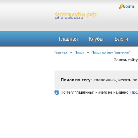
Войти
Главная
Клубы
Блоги
Главная
»
Поиск
»
Поиск по тегу "павлины"
Помочь сайту
Поиск по тегу:
«павлины», искать п
По тегу
"павлины"
ничего не найдено.
Про