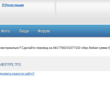
Регистрация
Фото
Люди
Форум
 материально? Сделайте перевод на 4817760231077102 сбер.Любая сумма б
о
другому тегу
должить поиск по сайту?