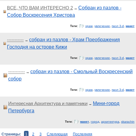
ВСЕ, ЧТО ВАМ ИНТЕРЕСНО 2
Собран из пазлов -
→
Собор Воскресения Христова
Теги:
храм
,
увлечение
,
пазл 3-d
,
макет
-----------
собран из пазлов - Храм Преображения
→
Господня на острове Кижи
Теги:
храм
,
увлечение
,
пазл 3-d
,
макет
-----------
собран из пазлов - Смольный Воскресенский
→
собор
Теги:
храм
,
увлечение
,
пазл 3-d
,
макет
Интересная Архитектура и памятники
Мини-город
→
Петербурга
Теги:
макет
,
город
,
архитектура
,
skarachin
Страницы:
1
2
3
Следующая
Последняя