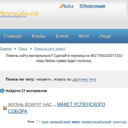
Войти
Регистрация
Главная
Клубы
Блоги
Фото
Люди
Главная
»
Поиск
»
Поиск по тегу "макет"
Форум
Помочь сайту материально? Сделайте перевод на 4817760231077102
сбер.Любая сумма будет полезна.
Поиск по тегу:
«макет», искать по
другому тегу
Найдено 27 материалов
ЖИЗНЬ ВОКРУГ НАС
МАКЕТ УСПЕНСКОГО
→
СОБОРА
Теги:
урал
,
пермский край
,
макет
,
краеведческий музей
,
город оса