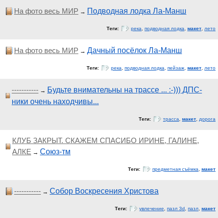
На фото весь МИР
Подводная лодка Ла-Манш
→
Теги:
река
,
подводная лодка
,
макет
,
лето
На фото весь МИР
Дачный посёлок Ла-Манш
→
Теги:
река
,
подводная лодка
,
пейзаж
,
макет
,
лето
-----------
Будьте внимательны на трассе ... :-))) ДПС-
→
ники очень находчивы...
Теги:
трасса
,
макет
,
дорога
КЛУБ ЗАКРЫТ. СКАЖЕМ СПАСИБО ИРИНЕ, ГАЛИНЕ,
АЛКЕ
Союз-тм
→
Теги:
предметная съёмка
,
макет
-----------
Собор Воскресения Христова
→
Теги:
увлечение
,
пазл 3d
,
пазл
,
макет