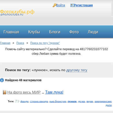
Войти
Регистрация
Главная
Клубы
Блоги
Фото
Люди
Главная
»
Поиск
»
Поиск по тегу "лунное"
Форум
Помочь сайту материально? Сделайте перевод на 4817760231077102
сбер.Любая сумма будет полезна.
Поиск по тегу:
«лунное», искать по
другому тегу
Найдено 48 материалов
На фото весь МИР
Там луна!
→
Теги:
фанди
,
страна канада
,
нью-брансуик
,
лунное
,
дочка
,
внуки
,
американские
дали