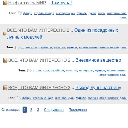
На фото весь МИР
Там луна!
→
Теги:
фанди
,
страна канада
,
нью-брансуик
,
лунное
,
дочка
,
внуки
,
американские
дали
ВСЕ, ЧТО ВАМ ИНТЕРЕСНО 2
Один из посадочных
→
лунных модулей
Теги:
страна сша
,
музейное
,
мичиган
,
лунное
,
космонавтика
,
американские дали
ВСЕ, ЧТО ВАМ ИНТЕРЕСНО 2
Внеземное вещество
→
Теги:
страна сша
,
музейное
,
мичиган
,
минералы
,
лунное
,
космонавтика
,
американские дали
ВСЕ, ЧТО ВАМ ИНТЕРЕСНО 2
Выход луны на сцену
→
Теги:
фанди
,
страна канада
,
нью-брансуик
,
лунное
,
заливы
,
американские дали
Страницы:
1
2
3
Следующая
Последняя