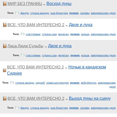
МИР БЕЗ ГРАНИЦ
Восход луны
→
Теги:
фанди
,
страна канада
,
нью-брансуик
,
лунное
,
заливы
,
американские дали
ВСЕ, ЧТО ВАМ ИНТЕРЕСНО 2
Двое и луна
→
Теги:
счастливые
,
страна сша
,
мичиган
,
лунное
,
ксюша
,
американские дали
Лица Люди Судьбы
Двое и луна
→
Теги:
счастливые
,
страна сша
,
мичиган
,
лунное
,
ксюша
,
американские дали
ВСЕ, ЧТО ВАМ ИНТЕРЕСНО 2
Ночью в канадском
→
Сиднее
Теги:
страна канада
,
сидней
,
новая шотландия
,
лунное
,
кейп-бретон
,
американские
дали
ВСЕ, ЧТО ВАМ ИНТЕРЕСНО 2
Выход луны на сцену
→
Теги:
фанди
,
страна канада
,
нью-брансуик
,
лунное
,
заливы
,
американские дали