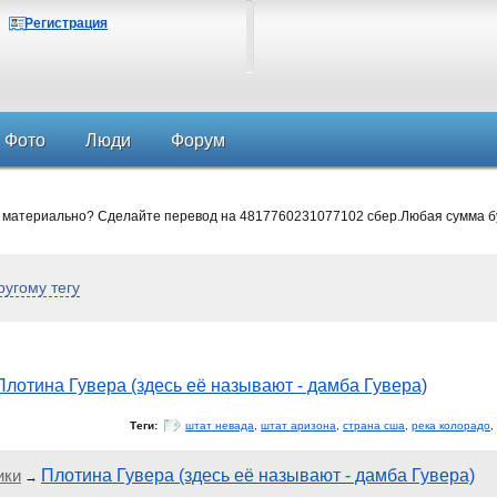
Регистрация
Фото
Люди
Форум
 материально? Сделайте перевод на 4817760231077102 сбер.Любая сумма б
ругому тегу
Плотина Гувера (здесь её называют - дамба Гувера)
Теги:
штат невада
,
штат аризона
,
страна сша
,
река колорадо
,
ики
Плотина Гувера (здесь её называют - дамба Гувера)
→