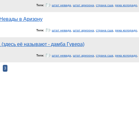
Теги:
штат невада
,
штат аризона
,
страна сша
,
река колорадо
,
Невады в Аризону
Теги:
штат невада
,
штат аризона
,
страна сша
,
река колорадо
,
 (здесь её называют - дамба Гувера)
Теги:
штат невада
,
штат аризона
,
страна сша
,
река колорадо
,
3