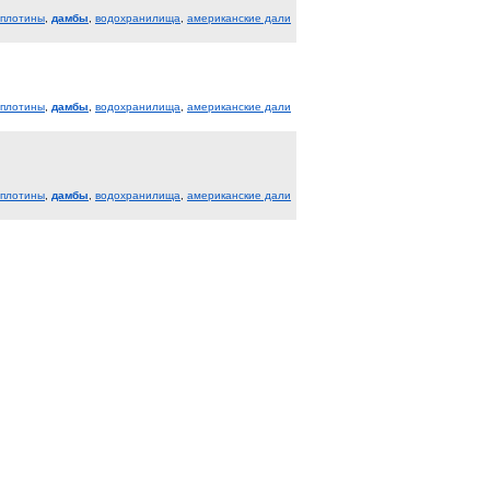
плотины
,
дамбы
,
водохранилища
,
американские дали
плотины
,
дамбы
,
водохранилища
,
американские дали
плотины
,
дамбы
,
водохранилища
,
американские дали