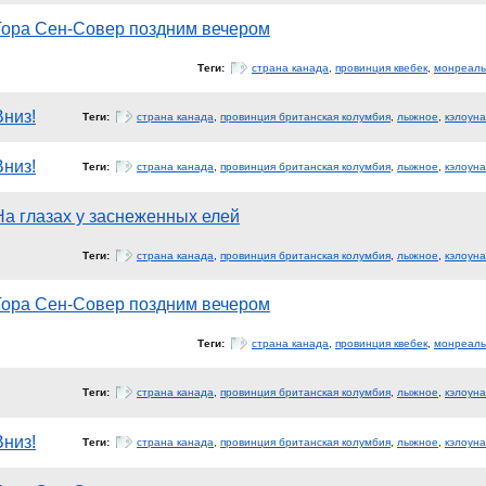
Гора Сен-Совер поздним вечером
Теги:
страна канада
,
провинция квебек
,
монреаль
Вниз!
Теги:
страна канада
,
провинция британская колумбия
,
лыжное
,
кэлоуна
Вниз!
Теги:
страна канада
,
провинция британская колумбия
,
лыжное
,
кэлоуна
На глазах у заснеженных елей
Теги:
страна канада
,
провинция британская колумбия
,
лыжное
,
кэлоуна
Гора Сен-Совер поздним вечером
Теги:
страна канада
,
провинция квебек
,
монреаль
Теги:
страна канада
,
провинция британская колумбия
,
лыжное
,
кэлоуна
Вниз!
Теги:
страна канада
,
провинция британская колумбия
,
лыжное
,
кэлоуна