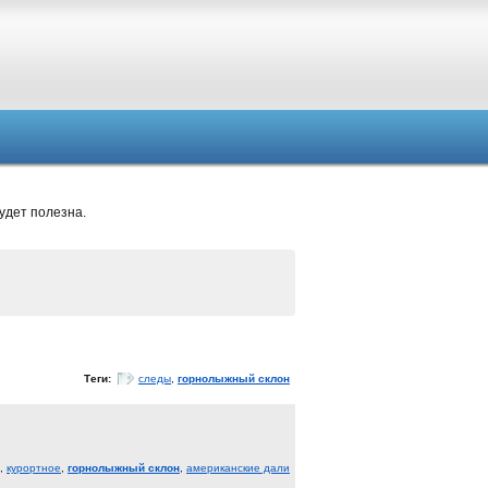
удет полезна.
Теги:
следы
,
горнолыжный склон
,
курортное
,
горнолыжный склон
,
американские дали