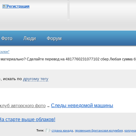
Регистрация
Фото
Люди
Форум
склон"
 материально? Сделайте перевод на 4817760231077102 сбер.Любая сумма б
, искать по
другому тегу
луб авторского фото
Следы неведомой машины
→
На старте выше облаков!
Теги:
страна канада
,
провинция британская колумбия
,
кэлоуна