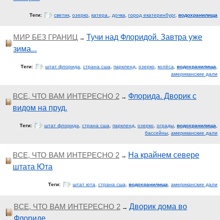
Теги:
светик
,
озерко
,
катера.
,
дочка
,
город екатеринбург
,
водохранилища
МИР БЕЗ ГРАНИЦ
Тучи над Флоридой. Завтра уже
→
зима...
Теги:
штат флорида
,
страна сша
,
паркленд
,
озерко
,
колёса
,
водохранилища
,
американские дали
ВСЕ, ЧТО ВАМ ИНТЕРЕСНО 2
Флорида. Дворик с
→
видом на пруд.
Теги:
штат флорида
,
страна сша
,
паркленд
,
озерко
,
ограды
,
водохранилища
,
бассейны
,
американские дали
ВСЕ, ЧТО ВАМ ИНТЕРЕСНО 2
На крайнем севере
→
штата Юта
Теги:
штат юта
,
страна сша
,
водохранилища
,
американские дали
ВСЕ, ЧТО ВАМ ИНТЕРЕСНО 2
Дворик дома во
→
Флориде