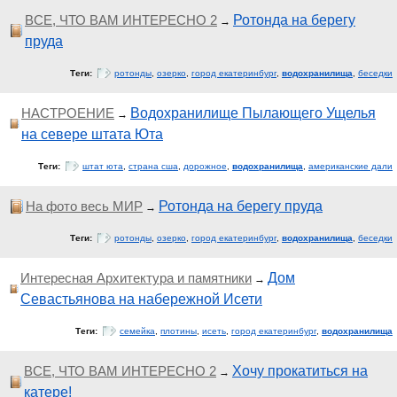
ВСЕ, ЧТО ВАМ ИНТЕРЕСНО 2
Ротонда на берегу
→
пруда
Теги:
ротонды
,
озерко
,
город екатеринбург
,
водохранилища
,
беседки
НАСТРОЕНИЕ
Водохранилище Пылающего Ущелья
→
на севере штата Юта
Теги:
штат юта
,
страна сша
,
дорожное
,
водохранилища
,
американские дали
На фото весь МИР
Ротонда на берегу пруда
→
Теги:
ротонды
,
озерко
,
город екатеринбург
,
водохранилища
,
беседки
Интересная Архитектура и памятники
Дом
→
Севастьянова на набережной Исети
Теги:
семейка
,
плотины
,
исеть
,
город екатеринбург
,
водохранилища
ВСЕ, ЧТО ВАМ ИНТЕРЕСНО 2
Хочу прокатиться на
→
катере!