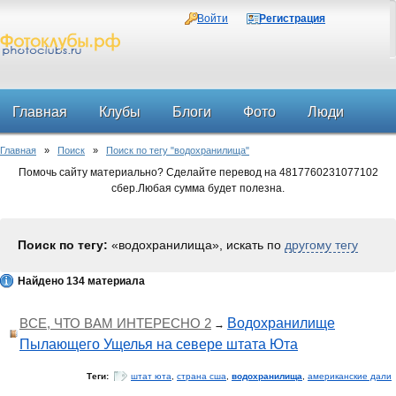
Войти
Регистрация
Главная
Клубы
Блоги
Фото
Люди
Главная
»
Поиск
»
Поиск по тегу "водохранилища"
Форум
Помочь сайту материально? Сделайте перевод на 4817760231077102
сбер.Любая сумма будет полезна.
Поиск по тегу:
«водохранилища», искать по
другому тегу
Найдено 134 материала
ВСЕ, ЧТО ВАМ ИНТЕРЕСНО 2
Водохранилище
→
Пылающего Ущелья на севере штата Юта
Теги:
штат юта
,
страна сша
,
водохранилища
,
американские дали