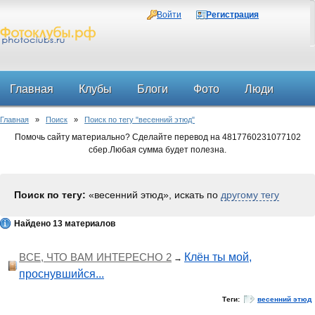
Войти
Регистрация
Главная
Клубы
Блоги
Фото
Люди
Главная
»
Поиск
»
Поиск по тегу "весенний этюд"
Форум
Помочь сайту материально? Сделайте перевод на 4817760231077102
сбер.Любая сумма будет полезна.
Поиск по тегу:
«весенний этюд», искать по
другому тегу
Найдено 13 материалов
ВСЕ, ЧТО ВАМ ИНТЕРЕСНО 2
Клён ты мой,
→
проснувшийся...
Теги:
весенний этюд