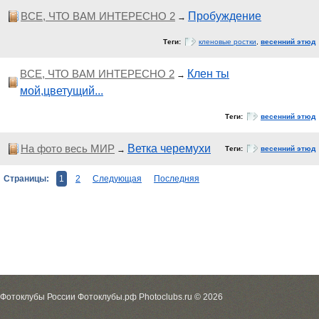
ВСЕ, ЧТО ВАМ ИНТЕРЕСНО 2
Пробуждение
→
Теги:
кленовые ростки
,
весенний этюд
ВСЕ, ЧТО ВАМ ИНТЕРЕСНО 2
Клен ты
→
мой,цветущий...
Теги:
весенний этюд
На фото весь МИР
Ветка черемухи
→
Теги:
весенний этюд
Страницы:
1
2
Следующая
Последняя
Фотоклубы России Фотоклубы.рф Photoclubs.ru © 2026