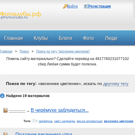
Войти
Регистрация
Главная
Клубы
Блоги
Фото
Люди
Главная
»
Поиск
»
Поиск по тегу "весеннее цветение"
Форум
Помочь сайту материально? Сделайте перевод на 4817760231077102
сбер.Любая сумма будет полезна.
Поиск по тегу:
«весеннее цветение», искать по
другому тегу
Найдено 19 материалов
-----------
В черёмухе заблудиться...
→
Теги:
черёмуха
,
цвет надежды
,
весна ароматная
,
весеннее цветение
.
Праздник весеннего утра