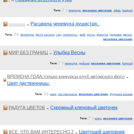
→
Теги:
природа
,
весеннее цветение
,
айва
,
karpoal
-----------
Расцвела черемуха душистая..
→
Теги:
черемуха
,
фото натала
,
сад
,
нежность.
,
май
,
кусты
,
красота
,
деревья
,
весна
,
весеннее цветение
МИР БЕЗ ГРАНИЦ
Улыбка Весны
→
Теги:
природа
,
дейция
,
весеннее цветение
,
karpoal
ВРЕМЕНА ГОДА.только конкурсы,клуб авторского фото
→
Цвет листвинницы.
Теги:
парк
,
лиственница
,
весеннее цветение
,
будущая шишка
РАДУГА ЦВЕТОВ
Скромный кленовый цветочек
→
Теги:
клен
,
весеннее цветение
ВСЕ, ЧТО ВАМ ИНТЕРЕСНО 2
Цветущий шиповник
→